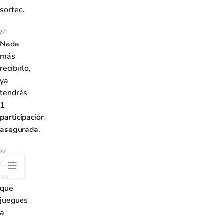
sorteo.
✅
Nada
más
recibirlo,
ya
tendrás
1
participación
asegurada
.
✅
Cada
vez
que
juegues
a