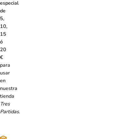
especial
de
5,
10,
15
ó
20
€
para
usar
en
nuestra
tienda
Tres
Partidas
.