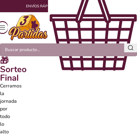
ENVÍOS RÁPIDOS Y EMPAQUETADOS CON AMOR
🎁
Sorteo
Final
Cerramos
la
jornada
por
todo
lo
alto