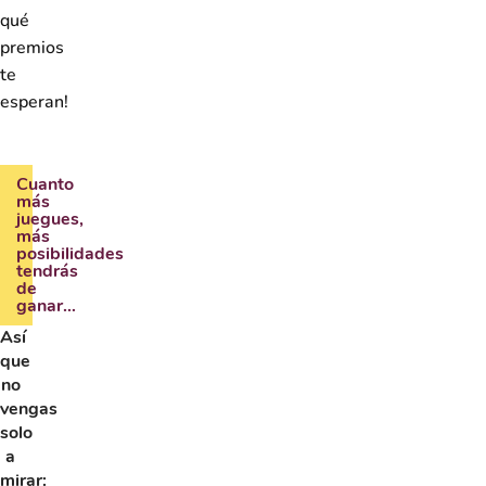
qué
premios
te
esperan!
Cuanto
más
juegues,
más
posibilidades
tendrás
de
ganar…
Así
que
no
vengas
solo
a
mirar: