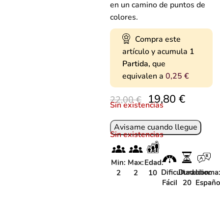
en un camino de puntos de
colores.
Compra este
artículo y acumula
1
Partida,
que
equivalen a
0,25
€
19,80
€
22,00
€
Sin existencias
Sin existencias
Min:
Max:
Edad:
Dificultad:
Duracion:
Idioma
2
2
10
Fácil
20
Españo