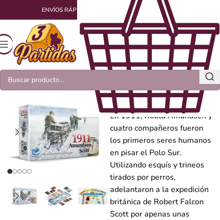
ENVÍOS RÁPIDOS Y EMPAQUETADOS CON AMOR
1911 Amundsen vs
Scott
En 1911, Roald Amundsen y
cuatro compañeros fueron
los primeros seres humanos
en pisar el Polo Sur.
Utilizando esquís y trineos
tirados por perros,
adelantaron a la expedición
británica de Robert Falcon
Scott por apenas unas