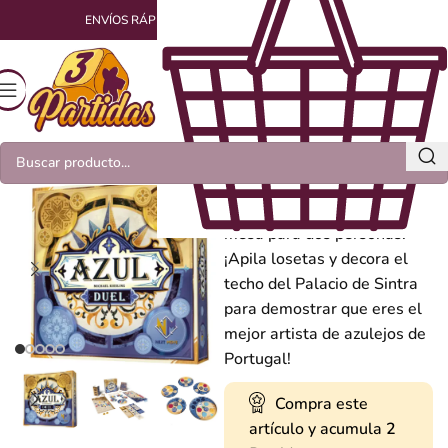
ENVÍOS RÁPIDOS Y EMPAQUETADOS CON AMOR
Azul Duel
“Azul Duel” es un juego de
mesa para dos personas.
¡Apila losetas y decora el
techo del Palacio de Sintra
para demostrar que eres el
mejor artista de azulejos de
Portugal!
Compra este
artículo y acumula
2