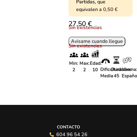
Partidas,
que
equivalen a
0,50
€
€
Sin existencias
Sin existencias
Min:
Max:
Edad:
Dificultad:
Duracion:
Idioma
2
2
10
Media
45
Españo
CONTACTO
604 96 54 26