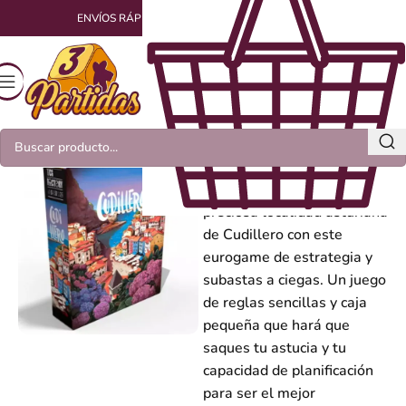
ENVÍOS RÁPIDOS Y EMPAQUETADOS CON AMOR
Cudillero
Déjate transportar hasta la
preciosa localidad asturiana
de Cudillero con este
eurogame de estrategia y
subastas a ciegas. Un juego
de reglas sencillas y caja
pequeña que hará que
saques tu astucia y tu
capacidad de planificación
para ser el mejor