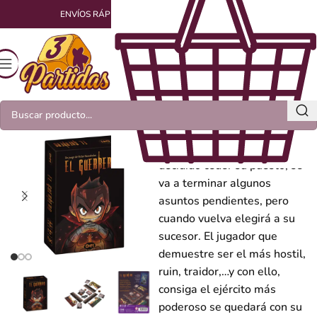
ENVÍOS RÁPIDOS Y EMPAQUETADOS CON AMOR
El Guerrero
Guerra está cansado. Ha
decidido ceder su puesto, se
va a terminar algunos
asuntos pendientes, pero
cuando vuelva elegirá a su
sucesor. El jugador que
demuestre ser el más hostil,
ruin, traidor,…y con ello,
consiga el ejército más
poderoso se quedará con su