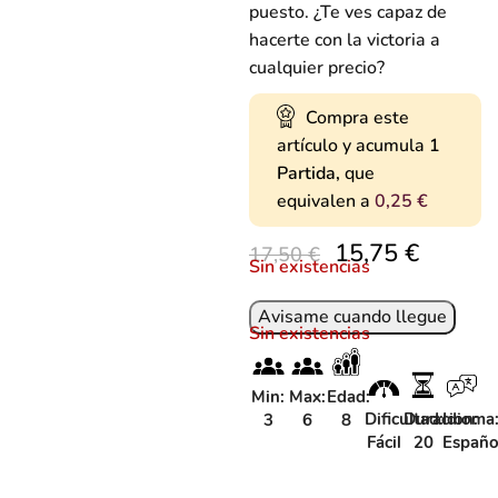
puesto. ¿Te ves capaz de
hacerte con la victoria a
cualquier precio?
Compra este
artículo y acumula
1
Partida,
que
equivalen a
0,25
€
15,75
€
17,50
€
Sin existencias
Sin existencias
Min:
Max:
Edad:
Dificultad:
Duracion:
Idioma
3
6
8
Fácil
20
Españo