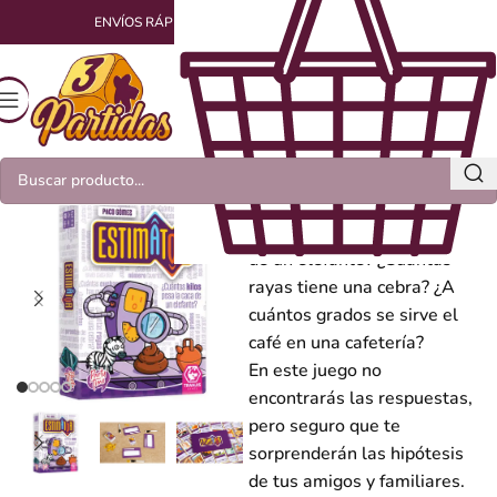
ENVÍOS RÁPIDOS Y EMPAQUETADOS CON AMOR
Estimator
¿Cuántos kilos pesa la caca
de un elefante? ¿Cuántas
rayas tiene una cebra? ¿A
cuántos grados se sirve el
café en una cafetería?
En este juego no
encontrarás las respuestas,
pero seguro que te
sorprenderán las hipótesis
de tus amigos y familiares.