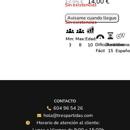
14,00
€
17,95
€
Sin existencias
Sin existencias
Min:
Max:
Edad:
Dificultad:
Duracion:
Idioma
3
8
10
Fácil
15
Españo
CONTACTO
604 96 54 26
hola@trespartidas.com
Horario de atención al cliente: