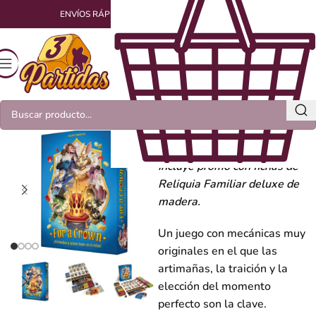
ENVÍOS RÁPIDOS Y EMPAQUETADOS CON AMOR
For a Crown +
promo
Incluye promo con fichas de
Reliquia Familiar deluxe de
madera.
Un juego con mecánicas muy
originales en el que las
artimañas, la traición y la
elección del momento
perfecto son la clave.