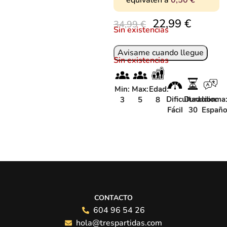
equivalen a
0,50
€
22,99
€
34,99
€
Sin existencias
Sin existencias
Min:
Max:
Edad:
Dificultad:
Duracion:
Idioma
3
5
8
Fácil
30
Españo
CONTACTO
604 96 54 26
hola@trespartidas.com