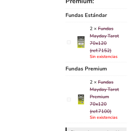
Premium:
Fundas Estándar
2
×
Fundas
Mayday Tarot
Fundas
70x120
Mayday
(ref:7152)
Tarot
Sin existencias
70x120
Fundas Premium
(ref:7152)
2
×
Fundas
Mayday Tarot
Premium
Fundas
70x120
Mayday
(ref:7100)
Tarot
Sin existencias
Premium
70x120