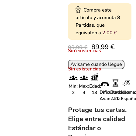
Compra este
artículo y acumula
8
Partidas,
que
equivalen a
2,00
€
89,99
€
99,99
€
Sin existencias
Sin existencias
Min:
Max:
Edad:
Dificultad:
Duracion:
Idioma
2
4
13
Avanzada
120
Españo
Protege tus cartas.
Elige entre calidad
Estándar o