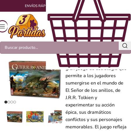
ENVÍOS RÁPIDOS Y EMPAQUETADOS CON AMOR
Guerra del Anillo
La guerra del anillo es un
gran juego de estrategia que
permite a los jugadores
sumergirse en el mundo de
El Señor de los anillos, de
J.R.R. Tolkien y
experimentar su acción
épica, sus dramáticos
conflictos y sus personajes
memorables. El juego refleja