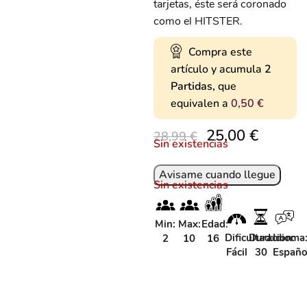
tarjetas, éste será coronado
como el HITSTER.
Compra este
artículo y acumula
2
Partidas,
que
equivalen a
0,50
€
25,00
€
28,99
€
Sin existencias
Sin existencias
Min:
Max:
Edad:
Dificultad:
Duracion:
Idioma
2
10
16
Fácil
30
Españo