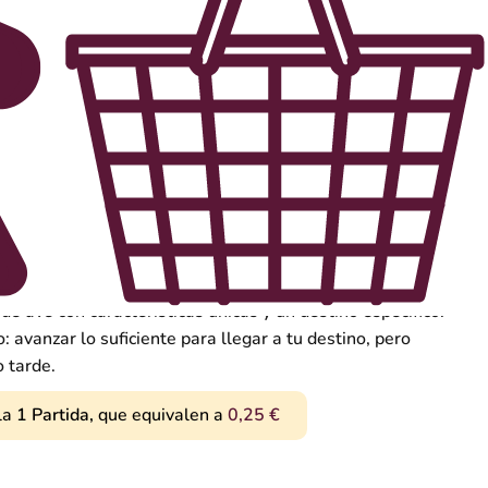
ave migratoria hasta su destino en África, superando todos
e ave con características únicas y un destino específico.
: avanzar lo suficiente para llegar a tu destino, pero
 tarde.
la
1
Partida,
que equivalen a
0,25
€