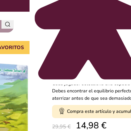
AVORITOS
La Gran Migración
Sé la primera persona en guiar a tu 
los peligros del camino.
Cada jugador selecciona una especie d
Debes encontrar el equilibrio perfecto
aterrizar antes de que sea demasiado
Compra este artículo y acumu
14,98
€
29,95
€