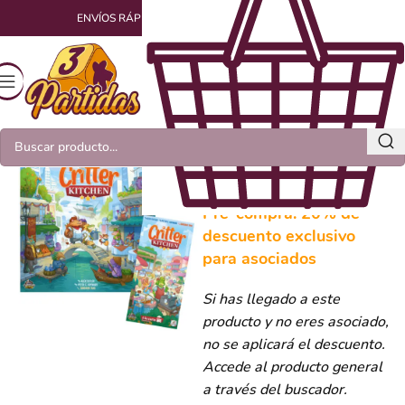
ENVÍOS RÁPIDOS Y EMPAQUETADOS CON AMOR
Pack Critter kitchen
(precompra)
Pre-compra: 20% de
descuento exclusivo
para asociados
Si has llegado a este
producto y no eres asociado,
no se aplicará el descuento.
Accede al producto general
a través del buscador.