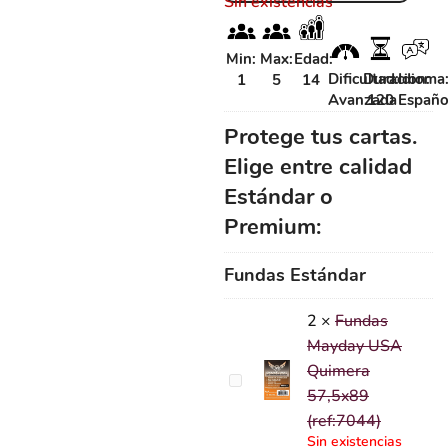
Sin existencias
Min:
Max:
Edad:
Dificultad:
Duracion:
Idioma
1
5
14
Avanzada
120
Españo
Protege tus cartas.
Elige entre calidad
Estándar o
Premium:
Fundas Estándar
2
×
Fundas
Mayday USA
Quimera
Fundas
57,5x89
Mayday
(ref:7044)
USA
Sin existencias