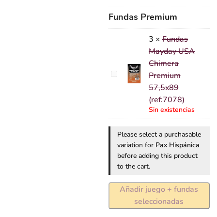
Quimera
57,5x89
Fundas Premium
(ref:7044)
3
×
Fundas
Mayday USA
Chimera
Fundas
Premium
Mayday
57,5x89
USA
(ref:7078)
Chimera
Sin existencias
Premium
57,5x89
Please select a purchasable
variation for
Pax Hispánica
(ref:7078)
before adding this product
to the cart.
Añadir juego + fundas
seleccionadas