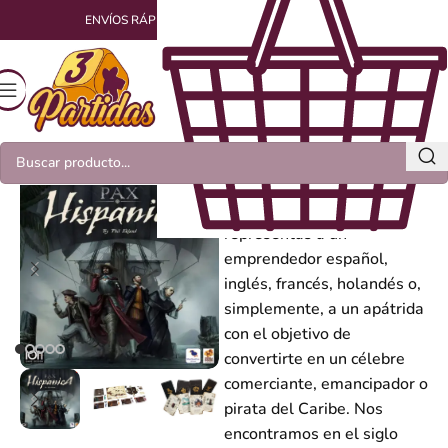
ENVÍOS RÁPIDOS Y EMPAQUETADOS CON AMOR
Pax Hispánica
En Pax Hispanica,
representas a un
emprendedor español,
inglés, francés, holandés o,
simplemente, a un apátrida
con el objetivo de
convertirte en un célebre
comerciante, emancipador o
pirata del Caribe. Nos
encontramos en el siglo