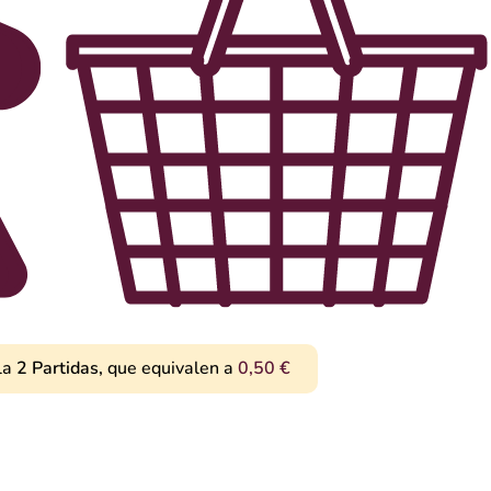
ardineros con la misión de cultivar diversas plantas con las
vuestros jardines. Cada una de vuestras decisiones influirá
oncito, así que vosotros decidís qué plantar y cómo dar forma
la
2
Partidas,
que equivalen a
0,50
€