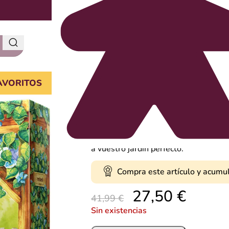
AVORITOS
Pérgola
En Pérgola os pondréis en la piel de j
que atraer a todo tipo de insectos a 
en el aspecto de vuestro florido rinc
a vuestro jardín perfecto.
Compra este artículo y acumu
27,50
€
41,99
€
Sin existencias