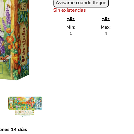
Sin existencias
Min:
Max:
1
4
ones 14 días