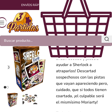
ENVÍOS RÁPIDOS Y EMPAQUETADOS CON AMOR
Sherlock Express
Moriarty y sus cómplices
andan sueltos y ¡debéis
ayudar a Sherlock a
atraparlos! Descartad
sospechosos con las pistas
que vayan apareciendo pero,
cuidado, que si todos tienen
coartada, ¡el culpable será
el mismísimo Moriarty!