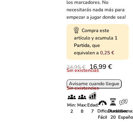
los marcadores. No
necesitarás nada más para
empezar a jugar donde sea!
Compra este
artículo y acumula
1
Partida,
que
equivalen a
0,25
€
16,99
€
24,95
€
Sin existencias
Sin existencias
Min:
Max:
Edad:
Dificultad:
Duracion:
Idioma
2
8
7
Fácil
20
Españo