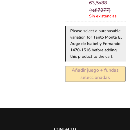
Mayday
63,5x88
Standard
(ref:7077)
Premium
Sin existencias
63,5x88
(ref:7077)
Please select a purchasable
variation for
Tanto Monta El
Auge de Isabel y Fernando
1470-1516
before adding
this product to the cart.
Añadir juego + fundas
seleccionadas
CONTACTO