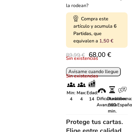
la rodean?
Compra este
artículo y acumula
6
Partidas,
que
equivalen a
1,50
€
68,00
€
89,99
€
Sin existencias
Sin existencias
Min:
Max:
Edad:
Dificultad:
Duracion:
Idioma
4
4
14
Avanzada
360
Españo
min.
Protege tus cartas.
Elige entre calidad