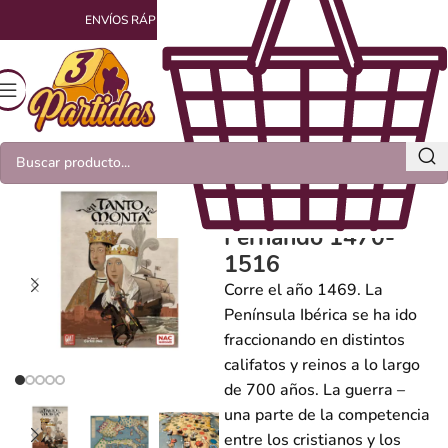
ENVÍOS RÁPIDOS Y EMPAQUETADOS CON AMOR
Tanto Monta El
Auge de Isabel y
Fernando 1470-
1516
Corre el año 1469. La
Península Ibérica se ha ido
fraccionando en distintos
califatos y reinos a lo largo
de 700 años. La guerra –
una parte de la competencia
entre los cristianos y los