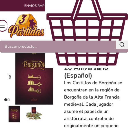
ENVÍOS RÁPIDOS Y EMPAQUETADOS CON AMOR
The Castles of
Burgundy: Edición
20 Aniversario
(Español)
Los Castillos de Borgoña se
encuentran en la región de
Borgoña de la Alta Francia
medieval. Cada jugador
asume el papel de un
aristócrata, controlando
originalmente un pequeño