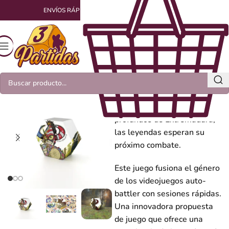
ENVÍOS RÁPIDOS Y EMPAQUETADOS CON AMOR
Aconteceris
En los bosques más
profundos de Extremadura,
las leyendas esperan su
próximo combate.
Este juego fusiona el género
de los videojuegos auto-
battler con sesiones rápidas.
Una innovadora propuesta
de juego que ofrece una