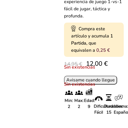
experiencia de juego 1-vs-1
fácil de jugar, táctica y
profunda.
Compra este
artículo y acumula
1
Partida,
que
equivalen a
0,25
€
12,00
€
14,95
€
Sin existencias
Sin existencias
Min:
Max:
Edad:
Dificultad:
Duracion:
Idioma
2
2
9
Fácil
15
Españo