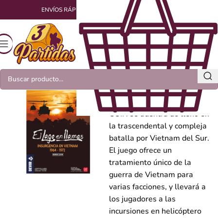
ENVÍOS RÁPIDOS Y EMPAQUETADOS CON AMOR
El lago en llamas
El volumen IV de la serie
COIN se adentra de lleno en
la trascendental y compleja
batalla por Vietnam del Sur.
El juego ofrece un
tratamiento único de la
guerra de Vietnam para
varias facciones, y llevará a
los jugadores a las
incursiones en helicóptero