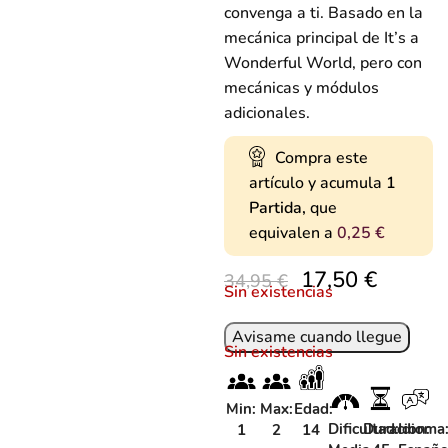
convenga a ti. Basado en la
mecánica principal de It’s a
Wonderful World, pero con
mecánicas y módulos
adicionales.
Compra este
artículo y acumula
1
Partida,
que
equivalen a
0,25
€
17,50
€
34,95
€
Sin existencias
Sin existencias
Min:
Max:
Edad:
Dificultad:
Duracion:
Idioma
1
2
14