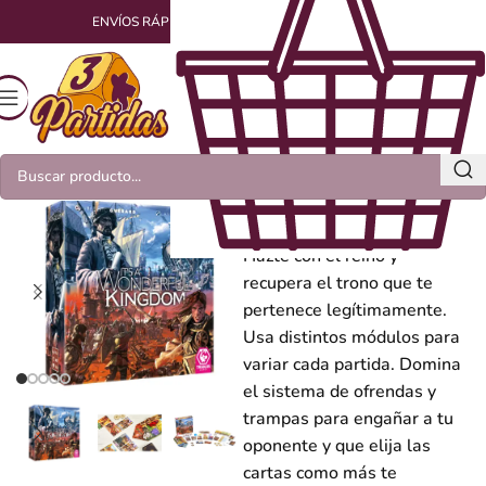
ENVÍOS RÁPIDOS Y EMPAQUETADOS CON AMOR
It´s a Wonderful
Kingdom
Hazte con el reino y
recupera el trono que te
pertenece legítimamente.
Usa distintos módulos para
variar cada partida. Domina
el sistema de ofrendas y
trampas para engañar a tu
oponente y que elija las
cartas como más te