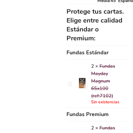
Media
45
Españo
Protege tus cartas.
Elige entre calidad
Estándar o
Premium:
Fundas Estándar
2
×
Fundas
Mayday
Magnum
Fundas
65x100
Mayday
(ref:7102)
Magnum
Sin existencias
65x100
(ref:7102)
Fundas Premium
2
×
Fundas