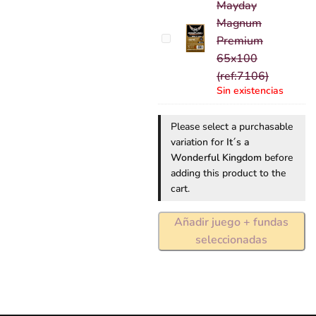
Mayday
Magnum
Fundas
Premium
Mayday
65x100
Magnum
(ref:7106)
Premium
Sin existencias
65x100
(ref:7106)
Please select a purchasable
variation for
It´s a
Wonderful Kingdom
before
adding this product to the
cart.
Añadir juego + fundas
seleccionadas