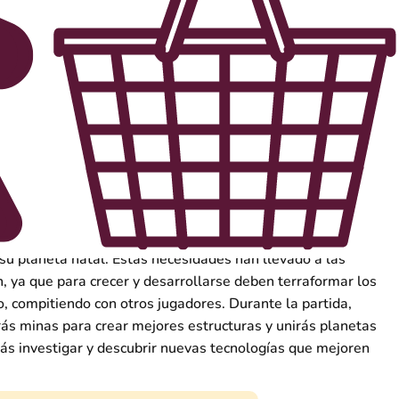
ado Terra Mystica, cada jugador controla a una de las
n por colonizar pacíficamente la galaxia. Cada facción tiene
ara poder sobrevivir en los siete tipos diferentes de
 su planeta natal. Estas necesidades han llevado a las
n, ya que para crecer y desarrollarse deben terraformar los
o, compitiendo con otros jugadores. Durante la partida,
ás minas para crear mejores estructuras y unirás planetas
rás investigar y descubrir nuevas tecnologías que mejoren