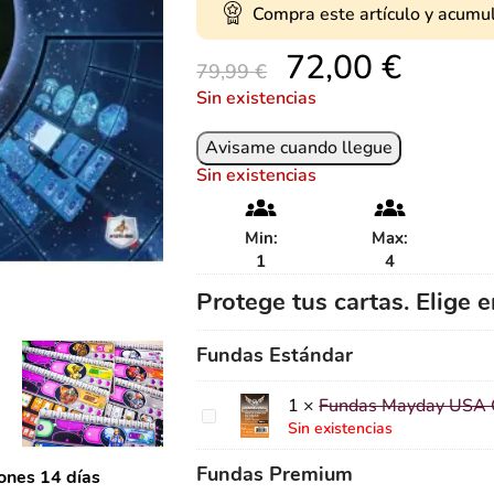
Compra este artículo y acumu
72,00
€
79,99
€
Sin existencias
Sin existencias
Min:
Max:
1
4
Protege tus cartas. Elige 
Fundas Estándar
1
×
Fundas Mayday USA Q
Fundas
Sin existencias
Mayday
USA
Fundas Premium
ones 14 días