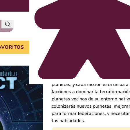
AVORITOS
Gaia Project
En Gaia Project, el sucesor del aclam
catorce facciones distintas que lucha
necesidades ambientales diferentes p
planetas, y cada facción está unida a
facciones a dominar la terraformació
planetas vecinos de su entorno nativ
colonizarás nuevos planetas, mejorar
para formar federaciones, y necesita
tus habilidades.