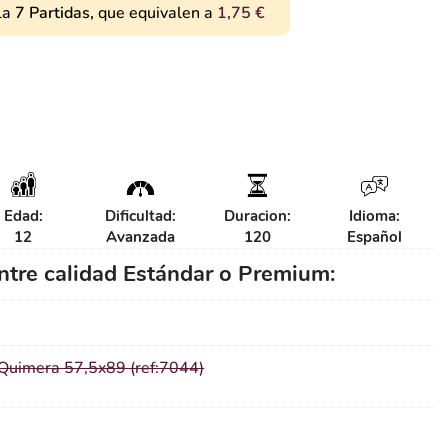
la
7
Partidas,
que equivalen a
1,75
€
Edad:
Dificultad:
Duracion:
Idioma:
12
Avanzada
120
Español
entre calidad Estándar o Premium:
uimera 57,5x89 (ref:7044)