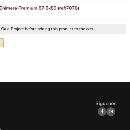
himera Premium 57,5x89 (ref:7078)
r
Gaia Project
before adding this product to the cart.
s
Síguenos:
s