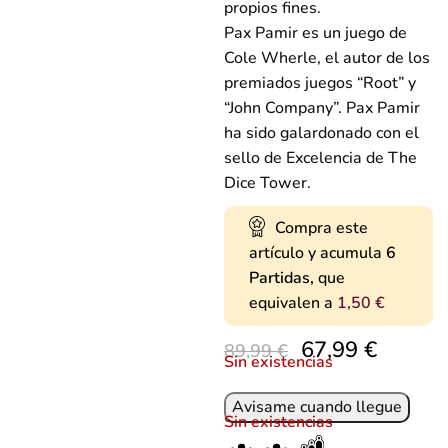
propios fines.
Pax Pamir es un juego de
Cole Wherle, el autor de los
premiados juegos “Root” y
“John Company”. Pax Pamir
ha sido galardonado con el
sello de Excelencia de The
Dice Tower.
Compra este
artículo y acumula
6
Partidas,
que
equivalen a
1,50
€
67,99
€
89,99
€
Sin existencias
Sin existencias