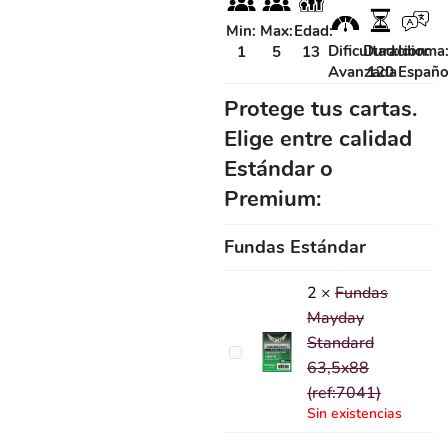
Min:
Max:
Edad:
Dificultad:
Duracion:
Idioma
1
5
13
Avanzada
120
Españo
Protege tus cartas.
Elige entre calidad
Estándar o
Premium:
Fundas Estándar
2
×
Fundas
Mayday
Standard
Fundas
63,5x88
Mayday
(ref:7041)
Standard
Sin existencias
63,5x88