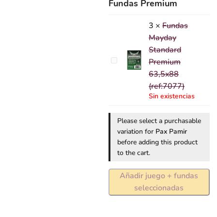
(ref:7041)
Fundas Premium
3
×
Fundas
Mayday
Standard
Fundas
Premium
Mayday
63,5x88
Standard
(ref:7077)
Premium
Sin existencias
63,5x88
(ref:7077)
Please select a purchasable
variation for
Pax Pamir
before adding this product
to the cart.
Añadir juego + fundas
seleccionadas