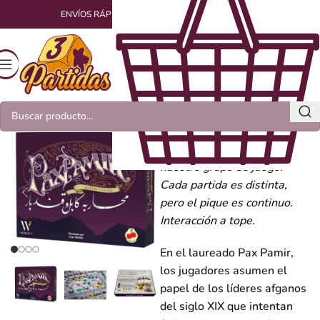
ENVÍOS RÁPIDOS Y EMPAQUETADOS CON AMOR
Pax Pamir
Un
imprescindible
en
nuestro grupo de juego.
Cada partida es distinta,
pero el pique es continuo.
Interacción a tope.
En el laureado Pax Pamir,
los jugadores asumen el
papel de los líderes afganos
del siglo XIX que intentan