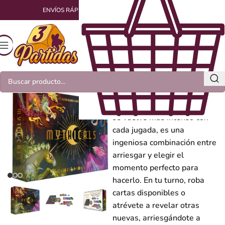
ENVÍOS RÁPIDOS Y EMPAQUETADOS CON AMOR
Mythicals
Este duelo estratégico, que
se vuelve más intenso con
cada jugada, es una
ingeniosa combinación entre
arriesgar y elegir el
momento perfecto para
hacerlo. En tu turno, roba
cartas disponibles o
atrévete a revelar otras
nuevas, arriesgándote a