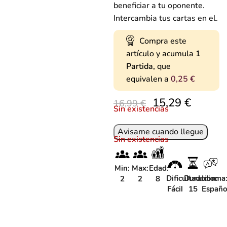
beneficiar a tu oponente.
Intercambia tus cartas en el.
Compra este
artículo y acumula
1
Partida,
que
equivalen a
0,25
€
15,29
€
16,99
€
Sin existencias
Sin existencias
Min:
Max:
Edad:
Dificultad:
Duracion:
Idioma
2
2
8
Fácil
15
Españo